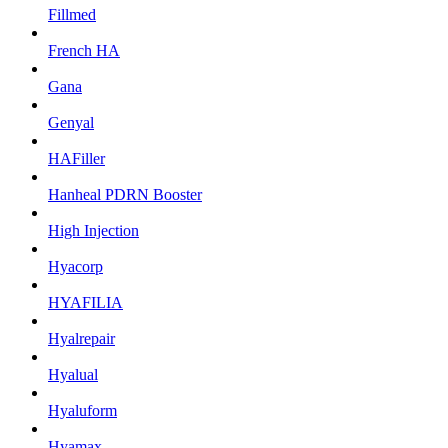
Fillmed
French HA
Gana
Genyal
HAFiller
Hanheal PDRN Booster
High Injection
Hyacorp
HYAFILIA
Hyalrepair
Hyalual
Hyaluform
Hyamax