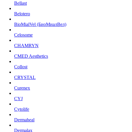
Bellast
Belotero
BioMialVel (БиоМиалВел)
Celosome
CHAMRYN
CMED Aesthetics
Collost
CRYSTAL
Curenex
CYJ
Cytolife
Dermaheal
Dermalax