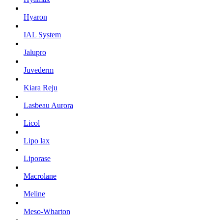
Hyaron
IAL System
Jalupro
Juvederm
Kiara Reju
Lasbeau Aurora
Licol
Lipo lax
Liporase
Macrolane
Meline
Meso-Wharton