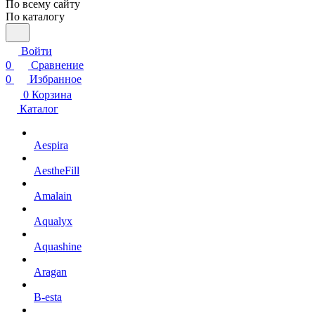
По всему сайту
По каталогу
Войти
0
Сравнение
0
Избранное
0
Корзина
Каталог
Aespira
AestheFill
Amalain
Aqualyx
Aquashine
Aragan
B-esta