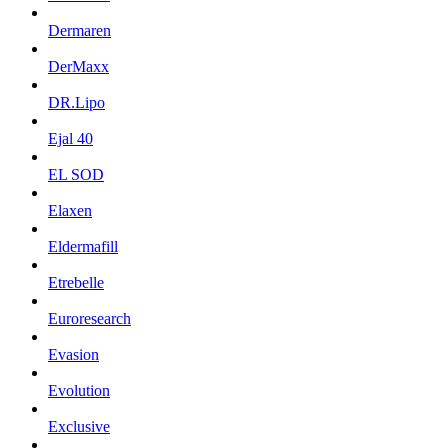
Dermaren
DerMaxx
DR.Lipo
Ejal 40
EL SOD
Elaxen
Eldermafill
Etrebelle
Euroresearch
Evasion
Evolution
Exclusive