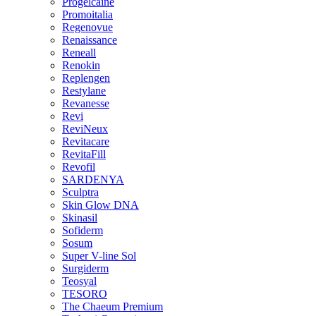
Progelcaine
Promoitalia
Regenovue
Renaissance
Reneall
Renokin
Replengen
Restylane
Revanesse
Revi
ReviNeux
Revitacare
RevitaFill
Revofil
SARDENYA
Sculptra
Skin Glow DNA
Skinasil
Sofiderm
Sosum
Super V-line Sol
Surgiderm
Teosyal
TESORO
The Chaeum Premium