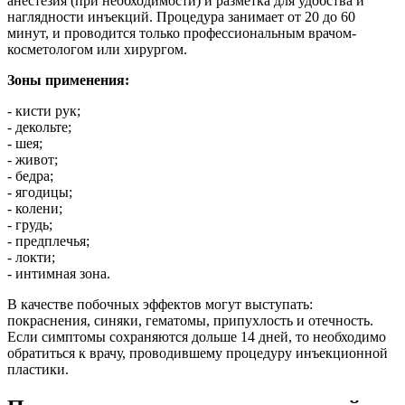
анестезия (при необходимости) и разметка для удобства и
наглядности инъекций. Процедура занимает от 20 до 60
минут, и проводится только профессиональным врачом-
косметологом или хирургом.
Зоны применения:
- кисти рук;
- декольте;
- шея;
- живот;
- бедра;
- ягодицы;
- колени;
- грудь;
- предплечья;
- локти;
- интимная зона.
В качестве побочных эффектов могут выступать:
покраснения, синяки, гематомы, припухлость и отечность.
Если симптомы сохраняются дольше 14 дней, то необходимо
обратиться к врачу, проводившему процедуру инъекционной
пластики.