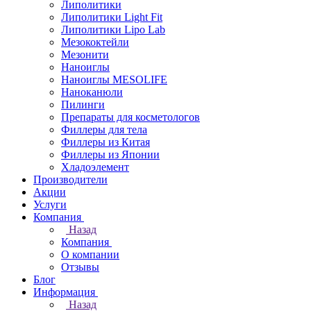
Липолитики
Липолитики Light Fit
Липолитики Lipo Lab
Мезококтейли
Мезонити
Наноиглы
Наноиглы MESOLIFE
Наноканюли
Пилинги
Препараты для косметологов
Филлеры для тела
Филлеры из Китая
Филлеры из Японии
Хладоэлемент
Производители
Акции
Услуги
Компания
Назад
Компания
О компании
Отзывы
Блог
Информация
Назад