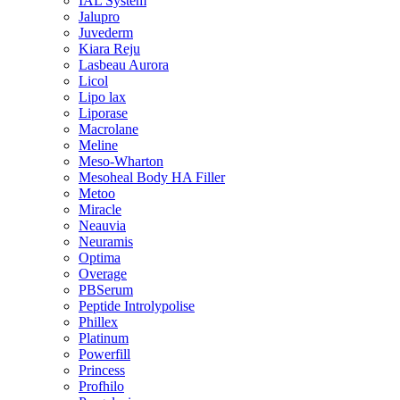
IAL System
Jalupro
Juvederm
Kiara Reju
Lasbeau Aurora
Licol
Lipo lax
Liporase
Macrolane
Meline
Meso-Wharton
Mesoheal Body HA Filler
Metoo
Miracle
Neauvia
Neuramis
Optima
Overage
PBSerum
Peptide Introlypolise
Phillex
Platinum
Powerfill
Princess
Profhilo