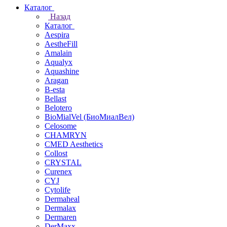
Каталог
Назад
Каталог
Aespira
AestheFill
Amalain
Aqualyx
Aquashine
Aragan
B-esta
Bellast
Belotero
BioMialVel (БиоМиалВел)
Celosome
CHAMRYN
CMED Aesthetics
Collost
CRYSTAL
Curenex
CYJ
Cytolife
Dermaheal
Dermalax
Dermaren
DerMaxx