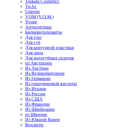
Toskani Cosmetics
TwAc
Univelo
VOM (V.O.M.)
Yvoire
Антисептики
Биоревитализанты
Для глаз
Для губ
Для контурной пластики
Для лица
Для носогубных складок
из Австралии
Из Австрии
Из Великобритании
Из Германии
Из гиалуроновой кислоты
Из Италии
Из России
Из США
Из Франции
Из Швейцарии
из Швеции
Из Южной Кореи
Коллаген