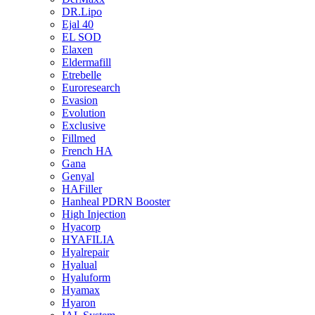
DR.Lipo
Ejal 40
EL SOD
Elaxen
Eldermafill
Etrebelle
Euroresearch
Evasion
Evolution
Exclusive
Fillmed
French HA
Gana
Genyal
HAFiller
Hanheal PDRN Booster
High Injection
Hyacorp
HYAFILIA
Hyalrepair
Hyalual
Hyaluform
Hyamax
Hyaron