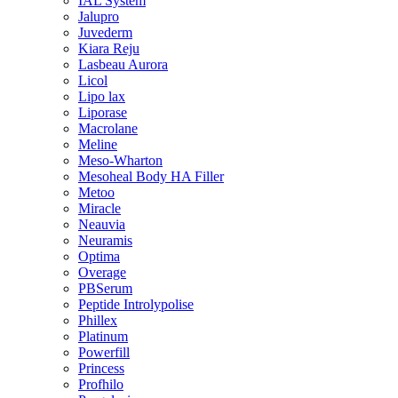
IAL System
Jalupro
Juvederm
Kiara Reju
Lasbeau Aurora
Licol
Lipo lax
Liporase
Macrolane
Meline
Meso-Wharton
Mesoheal Body HA Filler
Metoo
Miracle
Neauvia
Neuramis
Optima
Overage
PBSerum
Peptide Introlypolise
Phillex
Platinum
Powerfill
Princess
Profhilo