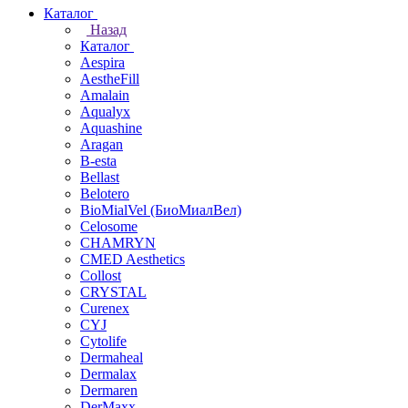
Каталог
Назад
Каталог
Aespira
AestheFill
Amalain
Aqualyx
Aquashine
Aragan
B-esta
Bellast
Belotero
BioMialVel (БиоМиалВел)
Celosome
CHAMRYN
CMED Aesthetics
Collost
CRYSTAL
Curenex
CYJ
Cytolife
Dermaheal
Dermalax
Dermaren
DerMaxx