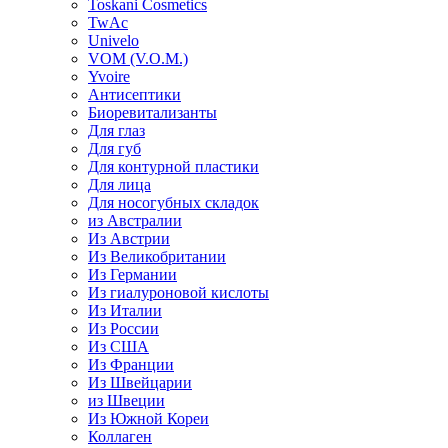
Toskani Cosmetics
TwAc
Univelo
VOM (V.O.M.)
Yvoire
Антисептики
Биоревитализанты
Для глаз
Для губ
Для контурной пластики
Для лица
Для носогубных складок
из Австралии
Из Австрии
Из Великобритании
Из Германии
Из гиалуроновой кислоты
Из Италии
Из России
Из США
Из Франции
Из Швейцарии
из Швеции
Из Южной Кореи
Коллаген