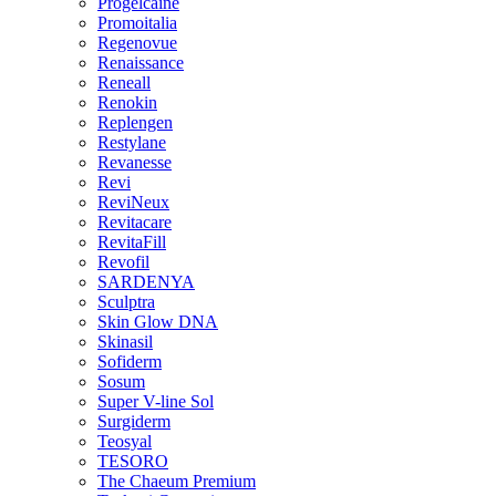
Progelcaine
Promoitalia
Regenovue
Renaissance
Reneall
Renokin
Replengen
Restylane
Revanesse
Revi
ReviNeux
Revitacare
RevitaFill
Revofil
SARDENYA
Sculptra
Skin Glow DNA
Skinasil
Sofiderm
Sosum
Super V-line Sol
Surgiderm
Teosyal
TESORO
The Chaeum Premium