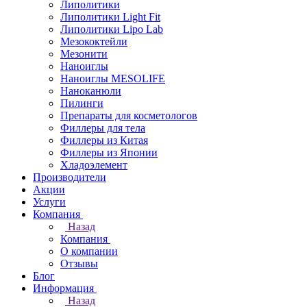
Липолитики
Липолитики Light Fit
Липолитики Lipo Lab
Мезококтейли
Мезонити
Наноиглы
Наноиглы MESOLIFE
Наноканюли
Пилинги
Препараты для косметологов
Филлеры для тела
Филлеры из Китая
Филлеры из Японии
Хладоэлемент
Производители
Акции
Услуги
Компания
Назад
Компания
О компании
Отзывы
Блог
Информация
Назад