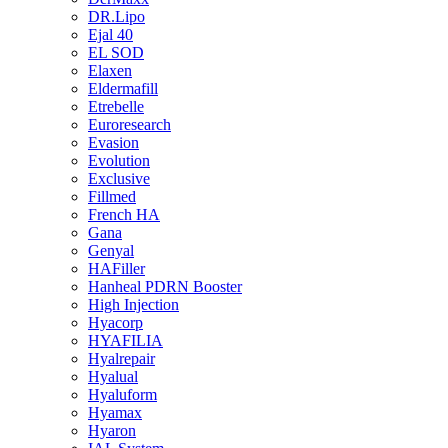
DR.Lipo
Ejal 40
EL SOD
Elaxen
Eldermafill
Etrebelle
Euroresearch
Evasion
Evolution
Exclusive
Fillmed
French HA
Gana
Genyal
HAFiller
Hanheal PDRN Booster
High Injection
Hyacorp
HYAFILIA
Hyalrepair
Hyalual
Hyaluform
Hyamax
Hyaron