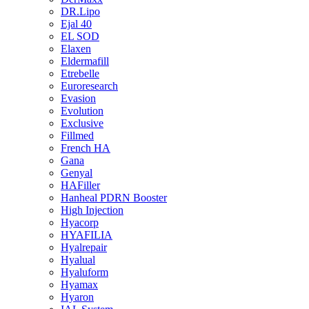
DR.Lipo
Ejal 40
EL SOD
Elaxen
Eldermafill
Etrebelle
Euroresearch
Evasion
Evolution
Exclusive
Fillmed
French HA
Gana
Genyal
HAFiller
Hanheal PDRN Booster
High Injection
Hyacorp
HYAFILIA
Hyalrepair
Hyalual
Hyaluform
Hyamax
Hyaron