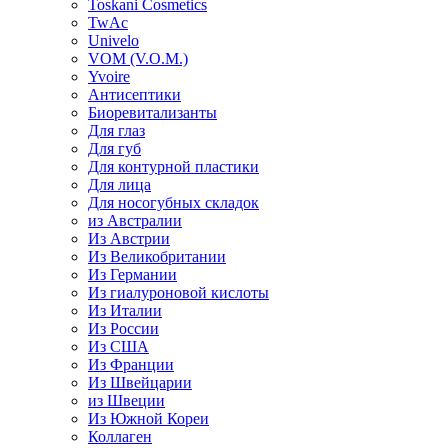
Toskani Cosmetics
TwAc
Univelo
VOM (V.O.M.)
Yvoire
Антисептики
Биоревитализанты
Для глаз
Для губ
Для контурной пластики
Для лица
Для носогубных складок
из Австралии
Из Австрии
Из Великобритании
Из Германии
Из гиалуроновой кислоты
Из Италии
Из России
Из США
Из Франции
Из Швейцарии
из Швеции
Из Южной Кореи
Коллаген