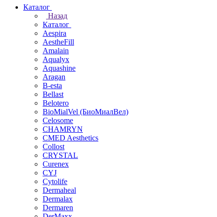
Каталог
Назад
Каталог
Aespira
AestheFill
Amalain
Aqualyx
Aquashine
Aragan
B-esta
Bellast
Belotero
BioMialVel (БиоМиалВел)
Celosome
CHAMRYN
CMED Aesthetics
Collost
CRYSTAL
Curenex
CYJ
Cytolife
Dermaheal
Dermalax
Dermaren
DerMaxx