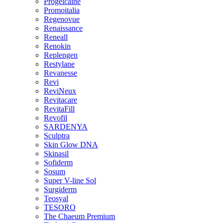
Progelcaine
Promoitalia
Regenovue
Renaissance
Reneall
Renokin
Replengen
Restylane
Revanesse
Revi
ReviNeux
Revitacare
RevitaFill
Revofil
SARDENYA
Sculptra
Skin Glow DNA
Skinasil
Sofiderm
Sosum
Super V-line Sol
Surgiderm
Teosyal
TESORO
The Chaeum Premium