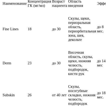
Концентрация
Возраст
Область
Наименование
Эффе
ГК (мг/мл)
пациента
введения
Скулы, щеки,
периоральная
область,
до 8
Fine Lines
18
до 30
периорбитальная
мес.
зона, шея,
декольте
Височная
область, скулы,
щеки, нижняя
до 14
Derm
23
до 30
челюсть,
мес
подбородок,
кисти рук
Скулы,
носогубные
до 18
Subskin
26
от 40 лет
складки, нижняя
мес.
челюсть,
подбородок