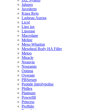
IAL System
Jalupro
Juvederm
Kiara Reju
Lasbeau Aurora
Licol
Lipo lax
Liporase
Macrolane
Meline
Meso-Wharton
Mesoheal Body HA Filler
Metoo
Miracle
Neauvia
Neuramis
Optima
Overage
PBSerum
Peptide Introlypolise
Phillex
Platinum
Powerfill
Princess
Profhilo