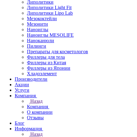
Липолитики
Липолитики Light Fit
Липолитики Lipo Lab
Мезококтейли
Мезонити
Наноиглы
Наноиглы MESOLIFE
Наноканюли
Пилинги
Препараты для косметологов
Филлеры для тела
Филлеры из Китая
Филлеры из Японии
Хладоэлемент
Производители
Акции
Услуги
Компания
Назад
Компания
О компании
Отзывы
Блог
Информация
Назад