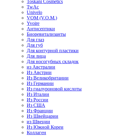
Toskani Cosmetics
TwAc
Univelo
VOM (V.O.M.)
Yvoire
Антисептики
Биоревитализанты
Для глаз
Для губ
Для контурной пластики
Для лица
Для носогубных складок
из Австралии
Из Австрии
Из Великобритании
Из Германии
Из гиалуроновой кислоты
Из Италии
Из России
Из США
Из Франции
Из Швейцарии
из Швеции
Из Южной Кореи
Коллаген