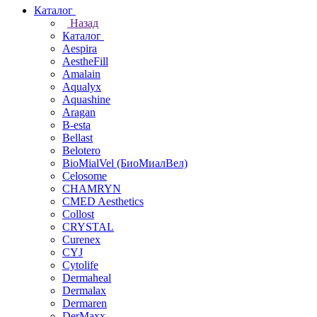
Каталог
Назад
Каталог
Aespira
AestheFill
Amalain
Aqualyx
Aquashine
Aragan
B-esta
Bellast
Belotero
BioMialVel (БиоМиалВел)
Celosome
CHAMRYN
CMED Aesthetics
Collost
CRYSTAL
Curenex
CYJ
Cytolife
Dermaheal
Dermalax
Dermaren
DerMaxx