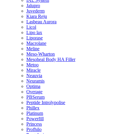
IAL System
Jalupro
Juvederm
Kiara Reju
Lasbeau Aurora
Licol
Lipo lax
Liporase
Macrolane
Meline
Meso-Wharton
Mesoheal Body HA Filler
Metoo
Miracle
Neauvia
Neuramis
Optima
Overage
PBSerum
Peptide Introlypolise
Phillex
Platinum
Powerfill
Princess
Profhilo