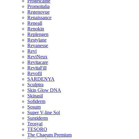
Progelcaine
Promoitalia
Regenovue
Renaissance
Reneall
Renokin
Replengen
Restylane
Revanesse
Revi
ReviNeux
Revitacare
RevitaFill
Revofil
SARDENYA
Sculptra
Skin Glow DNA
Skinasil
Sofiderm
Sosum
Super V-line Sol
Surgiderm
Teosyal
TESORO
The Chaeum Premium