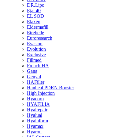
DR.Lipo
Ejal 40
EL SOD
Elaxen
Eldermafill
Etrebelle
Euroresearch
Evasion
Evolution
Exclusive
Fillmed
French HA
Gana
Genyal
HAFiller
Hanheal PDRN Booster
High Injection
Hyacorp
HYAFILIA
Hyalrepair
Hyalual
Hyaluform
Hyamax
Hyaron