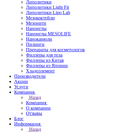
Липолитики
Липолитики Light Fit
Липолитики Lipo Lab
Мезококтейли
Мезонити
Наноиглы
Наноиглы MESOLIFE
Наноканюли
Пилинги
Препараты для косметологов
Филлеры для тела
Филлеры из Китая
Филлеры из Японии
Хладоэлемент
Производители
Акции
Услуги
Компания
Назад
Компания
О компании
Отзывы
Блог
Информация
Назад