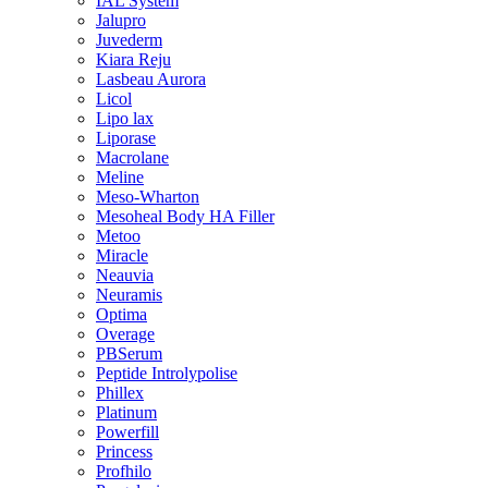
IAL System
Jalupro
Juvederm
Kiara Reju
Lasbeau Aurora
Licol
Lipo lax
Liporase
Macrolane
Meline
Meso-Wharton
Mesoheal Body HA Filler
Metoo
Miracle
Neauvia
Neuramis
Optima
Overage
PBSerum
Peptide Introlypolise
Phillex
Platinum
Powerfill
Princess
Profhilo