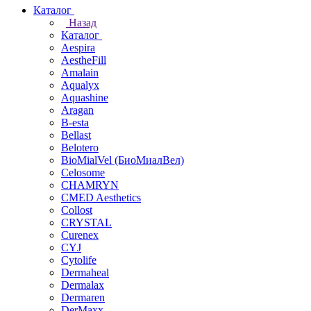
Каталог
Назад
Каталог
Aespira
AestheFill
Amalain
Aqualyx
Aquashine
Aragan
B-esta
Bellast
Belotero
BioMialVel (БиоМиалВел)
Celosome
CHAMRYN
CMED Aesthetics
Collost
CRYSTAL
Curenex
CYJ
Cytolife
Dermaheal
Dermalax
Dermaren
DerMaxx