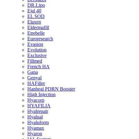
DR.Lipo
Ejal 40
EL SOD
Elaxen
Eldermafill
Etrebelle
Euroresearch
Evasion
Evolution
Exclusive
Fillmed
French HA
Gana
Genyal
HAFiller
Hanheal PDRN Booster
High Injection
Hyacorp
HYAFILIA
Hyalrepair
Hyalual
Hyaluform
Hyamax
Hyaron