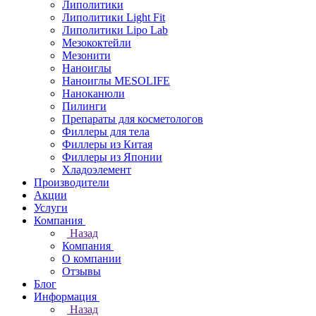
Липолитики
Липолитики Light Fit
Липолитики Lipo Lab
Мезококтейли
Мезонити
Наноиглы
Наноиглы MESOLIFE
Наноканюли
Пилинги
Препараты для косметологов
Филлеры для тела
Филлеры из Китая
Филлеры из Японии
Хладоэлемент
Производители
Акции
Услуги
Компания
Назад
Компания
О компании
Отзывы
Блог
Информация
Назад