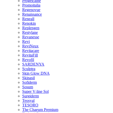
Progelcaine
Promoitalia
Regenovue
Renaissance
Reneall
Renokin
Replengen
Restylane
Revanesse
Revi
ReviNeux
Revitacare
RevitaFill
Revofil
SARDENYA
Sculptra
Skin Glow DNA
Skinasil
Sofiderm
Sosum
Super V-line Sol
Surgiderm
Teosyal
TESORO
The Chaeum Premium