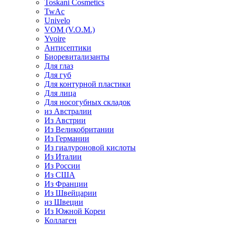
Toskani Cosmetics
TwAc
Univelo
VOM (V.O.M.)
Yvoire
Антисептики
Биоревитализанты
Для глаз
Для губ
Для контурной пластики
Для лица
Для носогубных складок
из Австралии
Из Австрии
Из Великобритании
Из Германии
Из гиалуроновой кислоты
Из Италии
Из России
Из США
Из Франции
Из Швейцарии
из Швеции
Из Южной Кореи
Коллаген