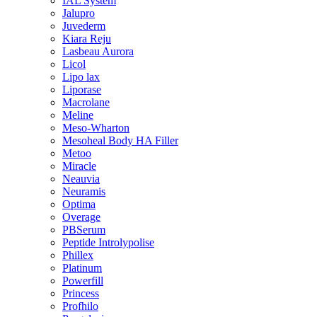
IAL System
Jalupro
Juvederm
Kiara Reju
Lasbeau Aurora
Licol
Lipo lax
Liporase
Macrolane
Meline
Meso-Wharton
Mesoheal Body HA Filler
Metoo
Miracle
Neauvia
Neuramis
Optima
Overage
PBSerum
Peptide Introlypolise
Phillex
Platinum
Powerfill
Princess
Profhilo