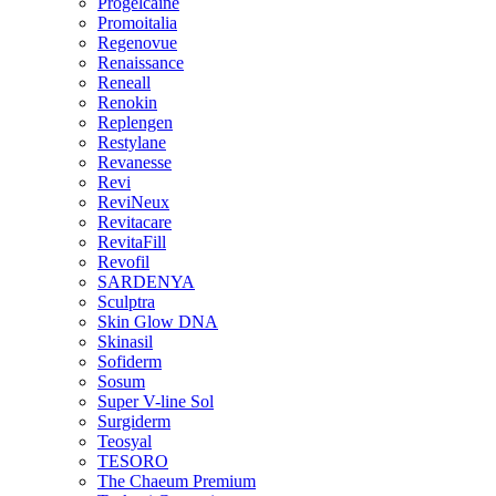
Progelcaine
Promoitalia
Regenovue
Renaissance
Reneall
Renokin
Replengen
Restylane
Revanesse
Revi
ReviNeux
Revitacare
RevitaFill
Revofil
SARDENYA
Sculptra
Skin Glow DNA
Skinasil
Sofiderm
Sosum
Super V-line Sol
Surgiderm
Teosyal
TESORO
The Chaeum Premium