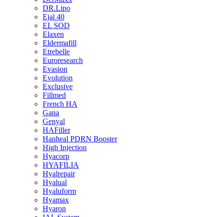
DR.Lipo
Ejal 40
EL SOD
Elaxen
Eldermafill
Etrebelle
Euroresearch
Evasion
Evolution
Exclusive
Fillmed
French HA
Gana
Genyal
HAFiller
Hanheal PDRN Booster
High Injection
Hyacorp
HYAFILIA
Hyalrepair
Hyalual
Hyaluform
Hyamax
Hyaron