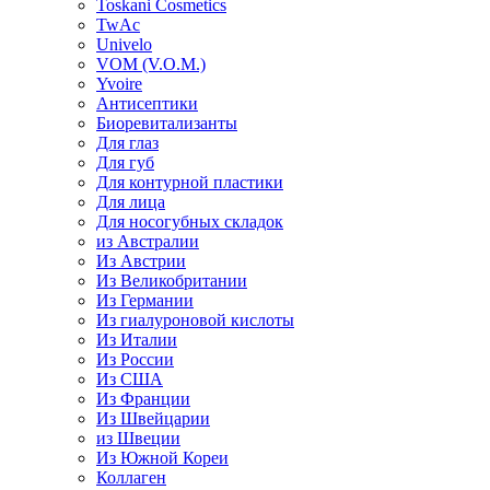
Toskani Cosmetics
TwAc
Univelo
VOM (V.O.M.)
Yvoire
Антисептики
Биоревитализанты
Для глаз
Для губ
Для контурной пластики
Для лица
Для носогубных складок
из Австралии
Из Австрии
Из Великобритании
Из Германии
Из гиалуроновой кислоты
Из Италии
Из России
Из США
Из Франции
Из Швейцарии
из Швеции
Из Южной Кореи
Коллаген