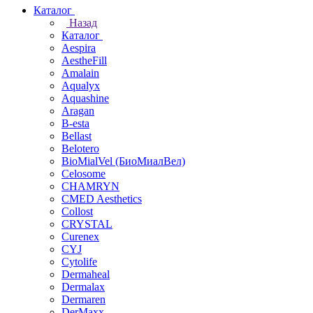
Каталог
Назад
Каталог
Aespira
AestheFill
Amalain
Aqualyx
Aquashine
Aragan
B-esta
Bellast
Belotero
BioMialVel (БиоМиалВел)
Celosome
CHAMRYN
CMED Aesthetics
Collost
CRYSTAL
Curenex
CYJ
Cytolife
Dermaheal
Dermalax
Dermaren
DerMaxx