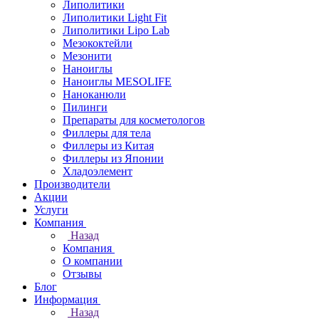
Липолитики
Липолитики Light Fit
Липолитики Lipo Lab
Мезококтейли
Мезонити
Наноиглы
Наноиглы MESOLIFE
Наноканюли
Пилинги
Препараты для косметологов
Филлеры для тела
Филлеры из Китая
Филлеры из Японии
Хладоэлемент
Производители
Акции
Услуги
Компания
Назад
Компания
О компании
Отзывы
Блог
Информация
Назад