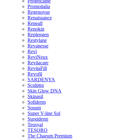
Progelcaine
Promoitalia
Regenovue
Renaissance
Reneall
Renokin
Replengen
Restylane
Revanesse
Revi
ReviNeux
Revitacare
RevitaFill
Revofil
SARDENYA
Sculptra
Skin Glow DNA
Skinasil
Sofiderm
Sosum
Super V-line Sol
Surgiderm
Teosyal
TESORO
The Chaeum Premium