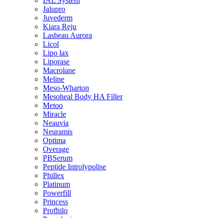
IAL System
Jalupro
Juvederm
Kiara Reju
Lasbeau Aurora
Licol
Lipo lax
Liporase
Macrolane
Meline
Meso-Wharton
Mesoheal Body HA Filler
Metoo
Miracle
Neauvia
Neuramis
Optima
Overage
PBSerum
Peptide Introlypolise
Phillex
Platinum
Powerfill
Princess
Profhilo