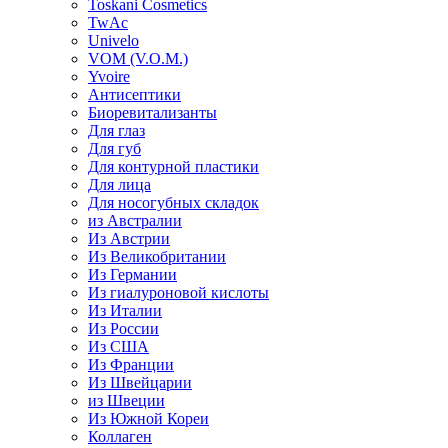
Toskani Cosmetics
TwAc
Univelo
VOM (V.O.M.)
Yvoire
Антисептики
Биоревитализанты
Для глаз
Для губ
Для контурной пластики
Для лица
Для носогубных складок
из Австралии
Из Австрии
Из Великобритании
Из Германии
Из гиалуроновой кислоты
Из Италии
Из России
Из США
Из Франции
Из Швейцарии
из Швеции
Из Южной Кореи
Коллаген