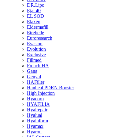
DR.Lipo
Ejal 40
EL SOD
Elaxen
Eldermafill
Etrebelle
Euroresearch
Evasion
Evolution
Exclusive
Fillmed
French HA
Gana
Genyal
HAFiller
Hanheal PDRN Booster
High Injection
Hyacorp
HYAFILIA
Hyalrepair
Hyalual
Hyaluform
Hyamax
Hyaron