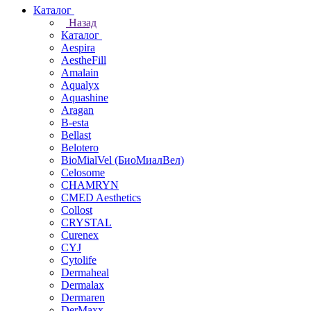
Каталог
Назад
Каталог
Aespira
AestheFill
Amalain
Aqualyx
Aquashine
Aragan
B-esta
Bellast
Belotero
BioMialVel (БиоМиалВел)
Celosome
CHAMRYN
CMED Aesthetics
Collost
CRYSTAL
Curenex
CYJ
Cytolife
Dermaheal
Dermalax
Dermaren
DerMaxx