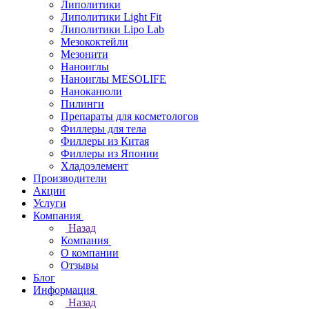
Липолитики
Липолитики Light Fit
Липолитики Lipo Lab
Мезококтейли
Мезонити
Наноиглы
Наноиглы MESOLIFE
Наноканюли
Пилинги
Препараты для косметологов
Филлеры для тела
Филлеры из Китая
Филлеры из Японии
Хладоэлемент
Производители
Акции
Услуги
Компания
Назад
Компания
О компании
Отзывы
Блог
Информация
Назад