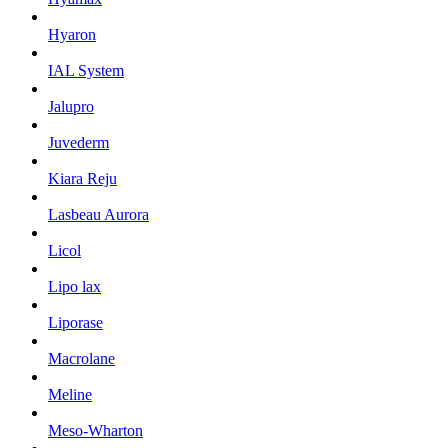
Hyaron
IAL System
Jalupro
Juvederm
Kiara Reju
Lasbeau Aurora
Licol
Lipo lax
Liporase
Macrolane
Meline
Meso-Wharton