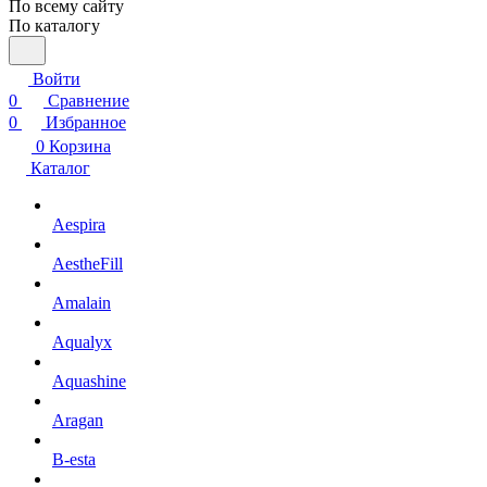
По всему сайту
По каталогу
Войти
0
Сравнение
0
Избранное
0
Корзина
Каталог
Aespira
AestheFill
Amalain
Aqualyx
Aquashine
Aragan
B-esta