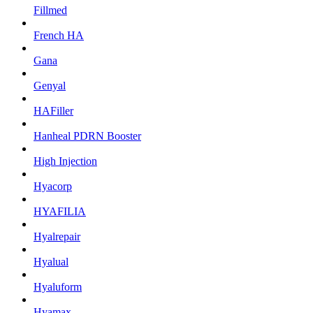
Fillmed
French HA
Gana
Genyal
HAFiller
Hanheal PDRN Booster
High Injection
Hyacorp
HYAFILIA
Hyalrepair
Hyalual
Hyaluform
Hyamax