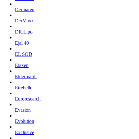
Dermaren
DerMaxx
DR.Lipo
Ejal 40
EL SOD
Elaxen
Eldermafill
Etrebelle
Euroresearch
Evasion
Evolution
Exclusive