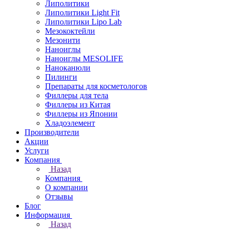
Липолитики
Липолитики Light Fit
Липолитики Lipo Lab
Мезококтейли
Мезонити
Наноиглы
Наноиглы MESOLIFE
Наноканюли
Пилинги
Препараты для косметологов
Филлеры для тела
Филлеры из Китая
Филлеры из Японии
Хладоэлемент
Производители
Акции
Услуги
Компания
Назад
Компания
О компании
Отзывы
Блог
Информация
Назад