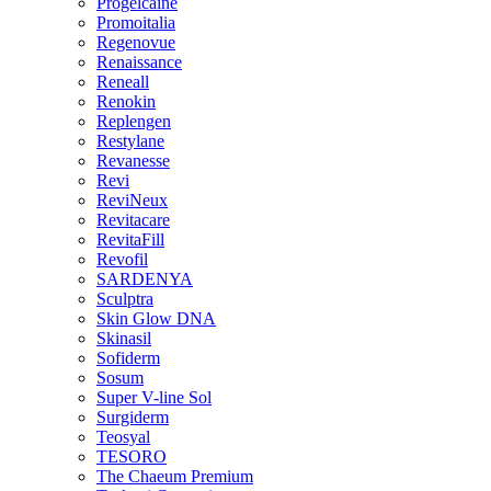
Progelcaine
Promoitalia
Regenovue
Renaissance
Reneall
Renokin
Replengen
Restylane
Revanesse
Revi
ReviNeux
Revitacare
RevitaFill
Revofil
SARDENYA
Sculptra
Skin Glow DNA
Skinasil
Sofiderm
Sosum
Super V-line Sol
Surgiderm
Teosyal
TESORO
The Chaeum Premium