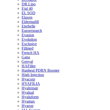
DR.Lipo
Ejal 40
EL SOD
Elaxen
Eldermafill
Etrebelle
Euroresearch
Evasion
Evolution
Exclusive
Fillmed
French HA
Gana
Genyal
HAFiller
Hanheal PDRN Booster
High Injection
Hyacorp
HYAFILIA
Hyalrepair
Hyalual
Hyaluform
Hyamax
Hyaron