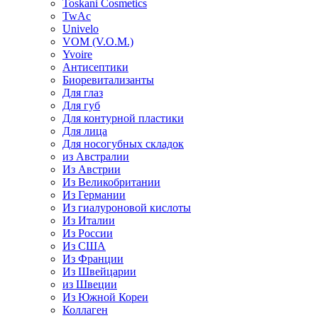
Toskani Cosmetics
TwAc
Univelo
VOM (V.O.M.)
Yvoire
Антисептики
Биоревитализанты
Для глаз
Для губ
Для контурной пластики
Для лица
Для носогубных складок
из Австралии
Из Австрии
Из Великобритании
Из Германии
Из гиалуроновой кислоты
Из Италии
Из России
Из США
Из Франции
Из Швейцарии
из Швеции
Из Южной Кореи
Коллаген