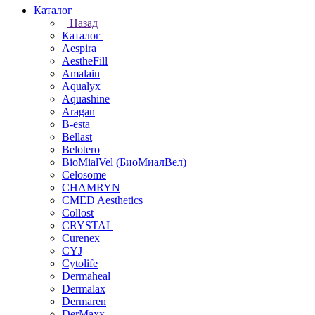
Каталог
Назад
Каталог
Aespira
AestheFill
Amalain
Aqualyx
Aquashine
Aragan
B-esta
Bellast
Belotero
BioMialVel (БиоМиалВел)
Celosome
CHAMRYN
CMED Aesthetics
Collost
CRYSTAL
Curenex
CYJ
Cytolife
Dermaheal
Dermalax
Dermaren
DerMaxx