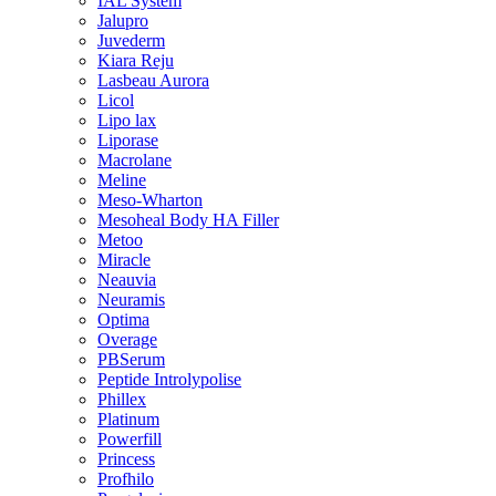
IAL System
Jalupro
Juvederm
Kiara Reju
Lasbeau Aurora
Licol
Lipo lax
Liporase
Macrolane
Meline
Meso-Wharton
Mesoheal Body HA Filler
Metoo
Miracle
Neauvia
Neuramis
Optima
Overage
PBSerum
Peptide Introlypolise
Phillex
Platinum
Powerfill
Princess
Profhilo