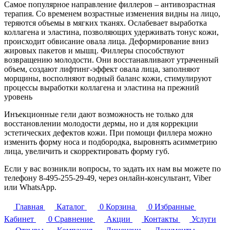
Самое популярное направление филлеров – антивозрастная
терапия. Со временем возрастные изменения видны на лицо,
теряются объемы в мягких тканях. Ослабевает выработка
коллагена и эластина, позволяющих удерживать тонус кожи,
происходит обвисание овала лица. Деформирование вниз
жировых пакетов и мышц. Филлеры способствуют
возвращению молодости. Они восстанавливают утраченный
объем, создают лифтинг-эффект овала лица, заполняют
морщины, восполняют водный баланс кожи, стимулируют
процессы выработки коллагена и эластина на прежний
уровень
Инъекционные гели дают возможность не только для
восстановлении молодости дермы, но и для коррекции
эстетических дефектов кожи. При помощи филлера можно
изменить форму носа и подбородка, выровнять асимметрию
лица, увеличить и скорректировать форму губ.
Если у вас возникли вопросы, то задать их нам вы можете по
телефону
8-495-255-29-49
, через онлайн-консультант, Viber
или WhatsApp.
Главная
Каталог
0
Корзина
0
Избранные
Кабинет
0
Сравнение
Акции
Контакты
Услуги