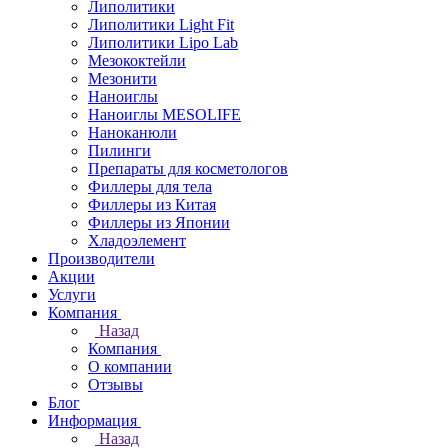
Липолитики
Липолитики Light Fit
Липолитики Lipo Lab
Мезококтейли
Мезонити
Наноиглы
Наноиглы MESOLIFE
Наноканюли
Пилинги
Препараты для косметологов
Филлеры для тела
Филлеры из Китая
Филлеры из Японии
Хладоэлемент
Производители
Акции
Услуги
Компания
Назад
Компания
О компании
Отзывы
Блог
Информация
Назад