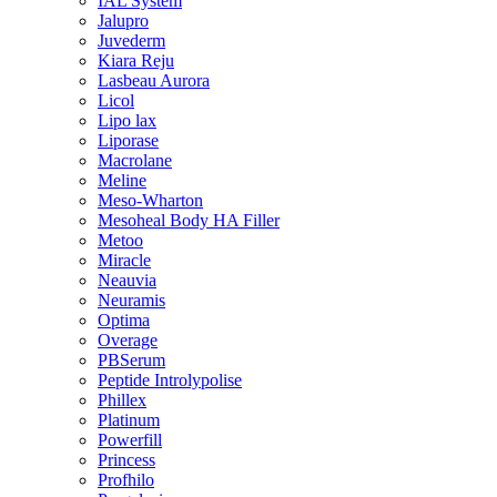
IAL System
Jalupro
Juvederm
Kiara Reju
Lasbeau Aurora
Licol
Lipo lax
Liporase
Macrolane
Meline
Meso-Wharton
Mesoheal Body HA Filler
Metoo
Miracle
Neauvia
Neuramis
Optima
Overage
PBSerum
Peptide Introlypolise
Phillex
Platinum
Powerfill
Princess
Profhilo