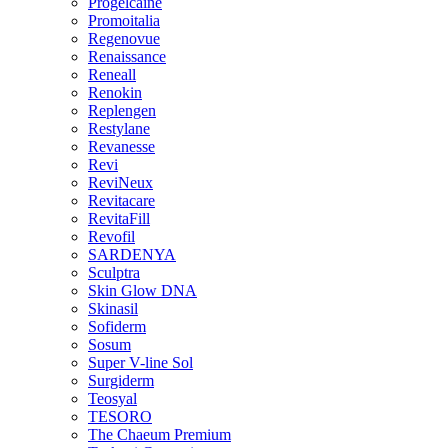
Progelcaine
Promoitalia
Regenovue
Renaissance
Reneall
Renokin
Replengen
Restylane
Revanesse
Revi
ReviNeux
Revitacare
RevitaFill
Revofil
SARDENYA
Sculptra
Skin Glow DNA
Skinasil
Sofiderm
Sosum
Super V-line Sol
Surgiderm
Teosyal
TESORO
The Chaeum Premium