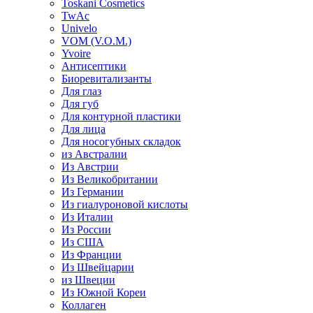
Toskani Cosmetics
TwAc
Univelo
VOM (V.O.M.)
Yvoire
Антисептики
Биоревитализанты
Для глаз
Для губ
Для контурной пластики
Для лица
Для носогубных складок
из Австралии
Из Австрии
Из Великобритании
Из Германии
Из гиалуроновой кислоты
Из Италии
Из России
Из США
Из Франции
Из Швейцарии
из Швеции
Из Южной Кореи
Коллаген