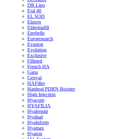
DR.Lipo
Ejal 40
EL SOD
Elaxen
Eldermafill
Etrebelle
Euroresearch
Evasion
Evolution
Exclusive
Fillmed
French HA
Gana
Genyal
HAFiller
Hanheal PDRN Booster
High Injection
Hyacorp
HYAFILIA
Hyalrepair
Hyalual
Hyaluform
Hyamax
Hyaron