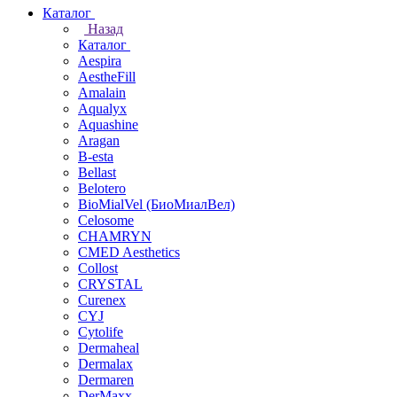
Каталог
Назад
Каталог
Aespira
AestheFill
Amalain
Aqualyx
Aquashine
Aragan
B-esta
Bellast
Belotero
BioMialVel (БиоМиалВел)
Celosome
CHAMRYN
CMED Aesthetics
Collost
CRYSTAL
Curenex
CYJ
Cytolife
Dermaheal
Dermalax
Dermaren
DerMaxx