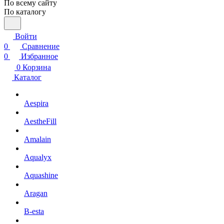
По всему сайту
По каталогу
Войти
0
Сравнение
0
Избранное
0
Корзина
Каталог
Aespira
AestheFill
Amalain
Aqualyx
Aquashine
Aragan
B-esta