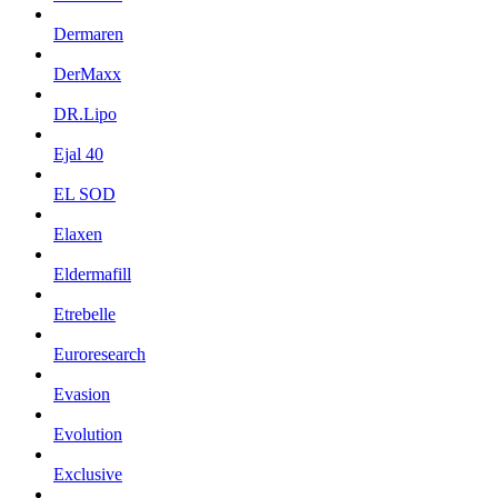
Dermaren
DerMaxx
DR.Lipo
Ejal 40
EL SOD
Elaxen
Eldermafill
Etrebelle
Euroresearch
Evasion
Evolution
Exclusive