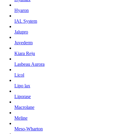
Hyaron
IAL System
Jalupro
Juvederm
Kiara Reju
Lasbeau Aurora
Licol
Lipo lax
Liporase
Macrolane
Meline
Meso-Wharton