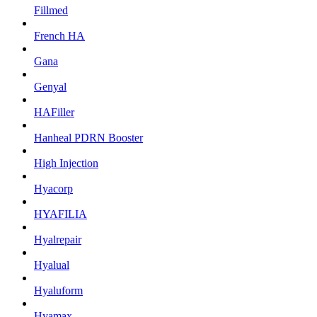
Fillmed
French HA
Gana
Genyal
HAFiller
Hanheal PDRN Booster
High Injection
Hyacorp
HYAFILIA
Hyalrepair
Hyalual
Hyaluform
Hyamax