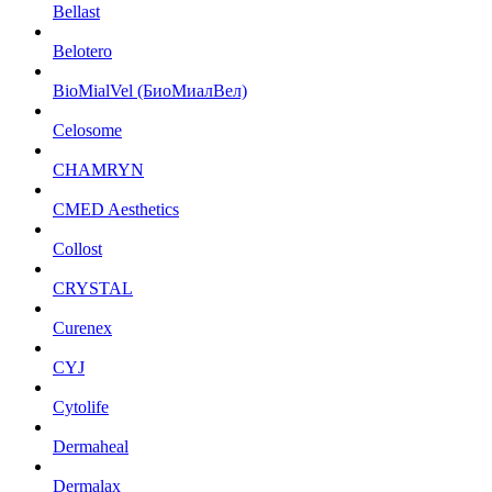
Bellast
Belotero
BioMialVel (БиоМиалВел)
Celosome
CHAMRYN
CMED Aesthetics
Collost
CRYSTAL
Curenex
CYJ
Cytolife
Dermaheal
Dermalax