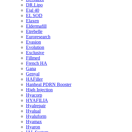
DR.Lipo
Ejal 40
EL SOD
Elaxen
Eldermafill
Etrebelle
Euroresearch
Evasion
Evolution
Exclusive
Fillmed
French HA
Gana
Genyal
HAFiller
Hanheal PDRN Booster
High Injection
Hyacorp
HYAFILIA
Hyalrepair
Hyalual
Hyaluform
Hyamax
Hyaron