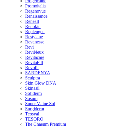
Progelcaine
Promoitalia
Regenovue
Renaissance
Reneall
Renokin
Replengen
Restylane
Revanesse
Revi
ReviNeux
Revitacare
RevitaFill
Revofil
SARDENYA
Sculptra
Skin Glow DNA
Skinasil
Sofiderm
Sosum
Super V-line Sol
Surgiderm
Teosyal
TESORO
The Chaeum Premium