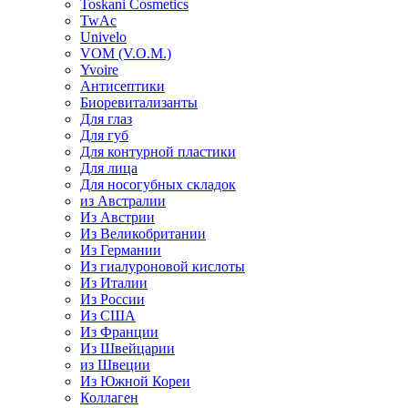
Toskani Cosmetics
TwAc
Univelo
VOM (V.O.M.)
Yvoire
Антисептики
Биоревитализанты
Для глаз
Для губ
Для контурной пластики
Для лица
Для носогубных складок
из Австралии
Из Австрии
Из Великобритании
Из Германии
Из гиалуроновой кислоты
Из Италии
Из России
Из США
Из Франции
Из Швейцарии
из Швеции
Из Южной Кореи
Коллаген