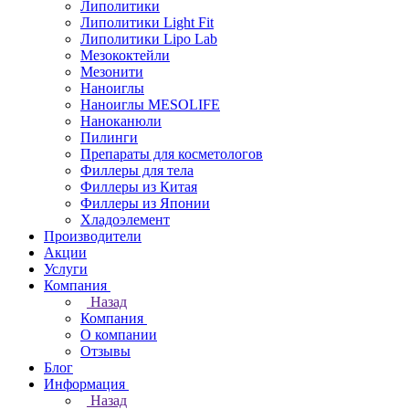
Липолитики
Липолитики Light Fit
Липолитики Lipo Lab
Мезококтейли
Мезонити
Наноиглы
Наноиглы MESOLIFE
Наноканюли
Пилинги
Препараты для косметологов
Филлеры для тела
Филлеры из Китая
Филлеры из Японии
Хладоэлемент
Производители
Акции
Услуги
Компания
Назад
Компания
О компании
Отзывы
Блог
Информация
Назад