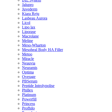
IAL System
Jalupro
Juvederm
Kiara Reju
Lasbeau Aurora
Licol
Lipo lax
Liporase
Macrolane
Meline
Meso-Wharton
Mesoheal Body HA Filler
Metoo
Miracle
Neauvia
Neuramis
Optima
Overage
PBSerum
Peptide Introlypolise
Phillex
Platinum
Powerfill
Princess
Profhilo