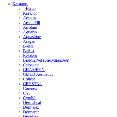
Каталог
Назад
Каталог
Aespira
AestheFill
Amalain
Aqualyx
Aquashine
Aragan
B-esta
Bellast
Belotero
BioMialVel (БиоМиалВел)
Celosome
CHAMRYN
CMED Aesthetics
Collost
CRYSTAL
Curenex
CYJ
Cytolife
Dermaheal
Dermalax
Dermaren
DerMaxx