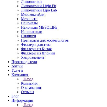
Липолитики
Липолитики Light Fit
Липолитики Lipo Lab
Мезококтейли
Мезонити
Наноиглы
Наноиглы MESOLIFE
Наноканюли
Пилинги
Препараты для косметологов
Филлеры для тела
Филлеры из Китая
Филлеры из Японии
Хладоэлемент
Производители
Акции
Услуги
Компания
Назад
Компания
О компании
Отзывы
Блог
Информация
Назад