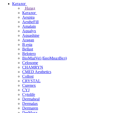
Каталог
Назад
Каталог
Aespira
AestheFill
Amalain
Aqualyx
Aquashine
Aragan
B-esta
Bellast
Belotero
BioMialVel (БиоМиалВел)
Celosome
CHAMRYN
CMED Aesthetics
Collost
CRYSTAL
Curenex
CYJ
Cytolife
Dermaheal
Dermalax
Dermaren
DerMaxx