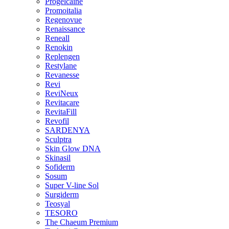
Progelcaine
Promoitalia
Regenovue
Renaissance
Reneall
Renokin
Replengen
Restylane
Revanesse
Revi
ReviNeux
Revitacare
RevitaFill
Revofil
SARDENYA
Sculptra
Skin Glow DNA
Skinasil
Sofiderm
Sosum
Super V-line Sol
Surgiderm
Teosyal
TESORO
The Chaeum Premium