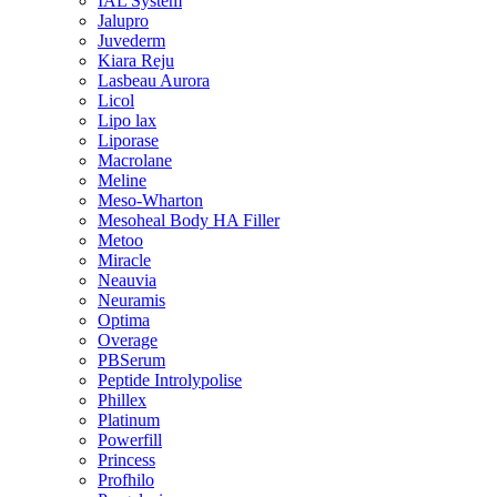
IAL System
Jalupro
Juvederm
Kiara Reju
Lasbeau Aurora
Licol
Lipo lax
Liporase
Macrolane
Meline
Meso-Wharton
Mesoheal Body HA Filler
Metoo
Miracle
Neauvia
Neuramis
Optima
Overage
PBSerum
Peptide Introlypolise
Phillex
Platinum
Powerfill
Princess
Profhilo