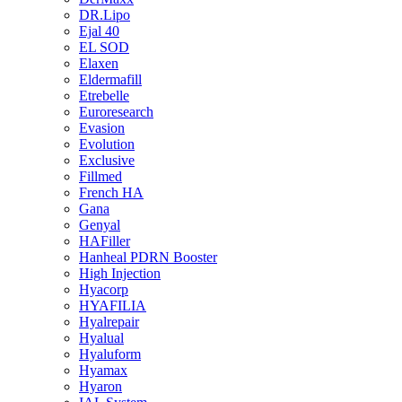
DR.Lipo
Ejal 40
EL SOD
Elaxen
Eldermafill
Etrebelle
Euroresearch
Evasion
Evolution
Exclusive
Fillmed
French HA
Gana
Genyal
HAFiller
Hanheal PDRN Booster
High Injection
Hyacorp
HYAFILIA
Hyalrepair
Hyalual
Hyaluform
Hyamax
Hyaron