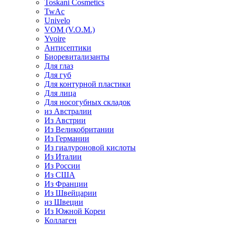
Toskani Cosmetics
TwAc
Univelo
VOM (V.O.M.)
Yvoire
Антисептики
Биоревитализанты
Для глаз
Для губ
Для контурной пластики
Для лица
Для носогубных складок
из Австралии
Из Австрии
Из Великобритании
Из Германии
Из гиалуроновой кислоты
Из Италии
Из России
Из США
Из Франции
Из Швейцарии
из Швеции
Из Южной Кореи
Коллаген