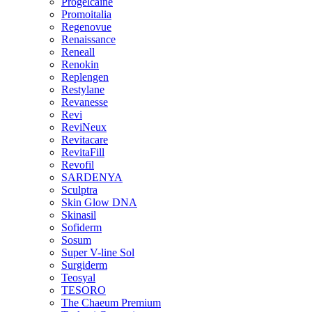
Progelcaine
Promoitalia
Regenovue
Renaissance
Reneall
Renokin
Replengen
Restylane
Revanesse
Revi
ReviNeux
Revitacare
RevitaFill
Revofil
SARDENYA
Sculptra
Skin Glow DNA
Skinasil
Sofiderm
Sosum
Super V-line Sol
Surgiderm
Teosyal
TESORO
The Chaeum Premium