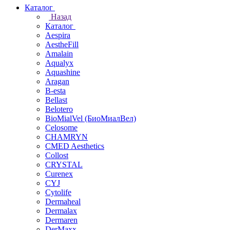
Каталог
Назад
Каталог
Aespira
AestheFill
Amalain
Aqualyx
Aquashine
Aragan
B-esta
Bellast
Belotero
BioMialVel (БиоМиалВел)
Celosome
CHAMRYN
CMED Aesthetics
Collost
CRYSTAL
Curenex
CYJ
Cytolife
Dermaheal
Dermalax
Dermaren
DerMaxx