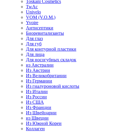
Toskani Cosmetics
TwAc
Univelo
VOM (V.O.M.)
Yvoire
Антисептики
Биоревитализанты
Для глаз
Для губ
Для контурной пластики
Для лица
Для носогубных складок
из Австралии
Из Австрии
Из Великобритании
Из Германии
Из гиалуроновой кислоты
Из Италии
Из России
Из США
Из Франции
Из Швейцарии
из Швеции
Из Южной Кореи
Коллаген