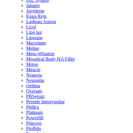
IAL System
Jalupro
Juvederm
Kiara Reju
Lasbeau Aurora
Licol
Lipo lax
Liporase
Macrolane
Meline
Meso-Wharton
Mesoheal Body HA Filler
Metoo
Miracle
Neauvia
Neuramis
Optima
Overage
PBSerum
Peptide Introlypolise
Phillex
Platinum
Powerfill
Princess
Profhilo