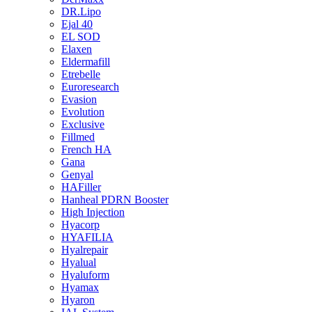
DR.Lipo
Ejal 40
EL SOD
Elaxen
Eldermafill
Etrebelle
Euroresearch
Evasion
Evolution
Exclusive
Fillmed
French HA
Gana
Genyal
HAFiller
Hanheal PDRN Booster
High Injection
Hyacorp
HYAFILIA
Hyalrepair
Hyalual
Hyaluform
Hyamax
Hyaron